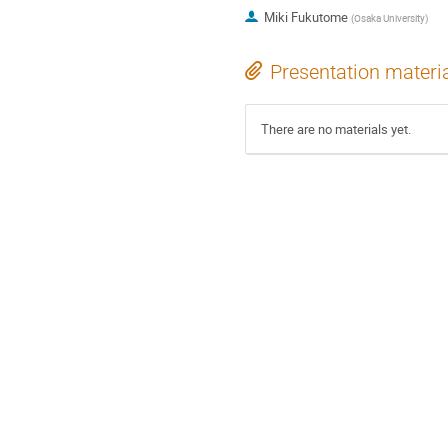
Miki Fukutome
(
Osaka University
)
Presentation materi
There are no materials yet.