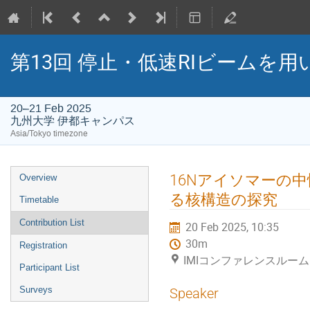
第13回 停止・低速RIビームを用い
20–21 Feb 2025
九州大学 伊都キャンパス
Asia/Tokyo timezone
Event
16Nアイソマーの
Overview
menu
る核構造の探究
Timetable
Contribution List
20 Feb 2025, 10:35
30m
Registration
IMIコンファレンスルーム
Participant List
Surveys
Speaker