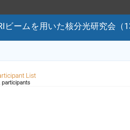
RIビームを用いた核分光研究会（13th
rticipant List
 participants