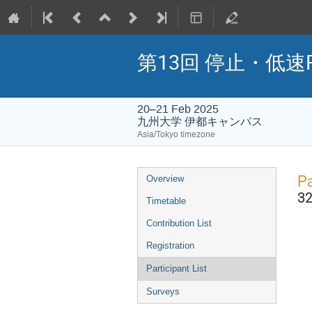
第13回 停止・低速
20–21 Feb 2025
九州大学 伊都キャンパス
Asia/Tokyo timezone
Event
Pa
Overview
menu
32
Timetable
Contribution List
Registration
Participant List
Surveys