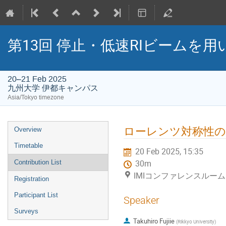
第13回 停止・低速RIビームを用い
20–21 Feb 2025
九州大学 伊都キャンパス
Asia/Tokyo timezone
Event
ローレンツ対称性の
Overview
menu
Timetable
20 Feb 2025, 15:35
Contribution List
30m
IMIコンファレンスルーム
Registration
Participant List
Speaker
Surveys
Takuhiro Fujiie
(
Rikkyo University
)