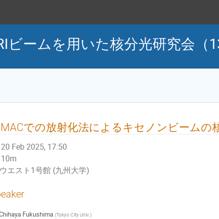
RIビームを用いた核分光研究会（13th
HIMACでの放射化法によるキセノンビームの
20 Feb 2025, 17:50
10m
ウエスト1号館 (九州大学)
eaker
Chihaya Fukushima
(
Tokyo City Univ.
)