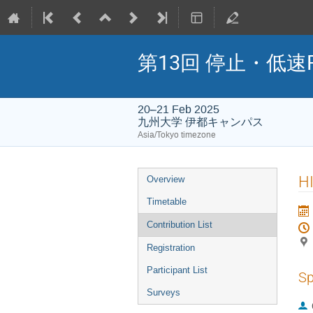
第13回 停止・低速
20–21 Feb 2025
九州大学 伊都キャンパス
Asia/Tokyo timezone
Event
Overview
menu
Timetable
Contribution List
Registration
Participant List
Sp
Surveys