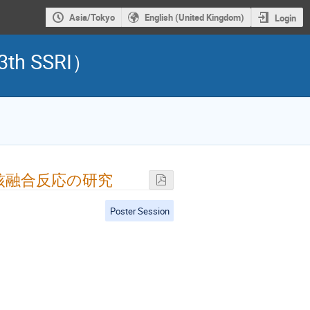
Asia/Tokyo
English (United Kingdom)
Login
 SSRI）
核融合反応の研究
Poster Session