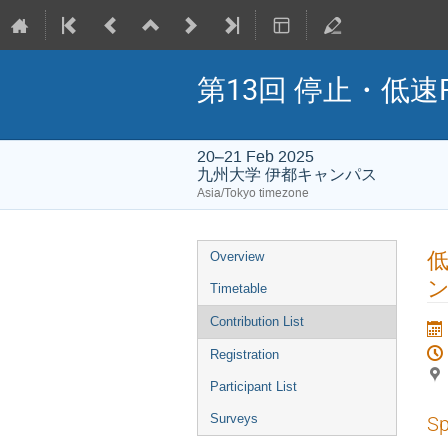
第13回 停止・低速
20–21 Feb 2025
九州大学 伊都キャンパス
Asia/Tokyo timezone
Event
Overview
menu
Timetable
Contribution List
Registration
Participant List
Surveys
Sp