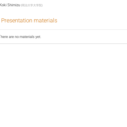
Koki Shimizu
(
明治大学大学院
)
Presentation materials
There are no materials yet.