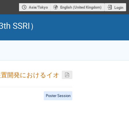
Asia/Tokyo
English (United Kingdom)
Login
 SSRI）
装置開発におけるイオ
Poster Session