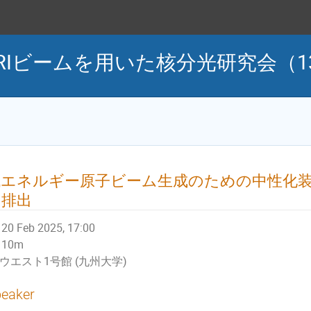
RIビームを用いた核分光研究会（13th
低エネルギー原子ビーム生成のための中性化
ン排出
20 Feb 2025, 17:00
10m
ウエスト1号館 (九州大学)
eaker