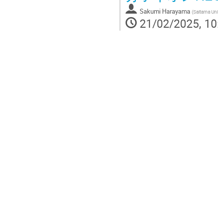
Sakumi Harayama
(
Saitama Uni
21/02/2025, 10