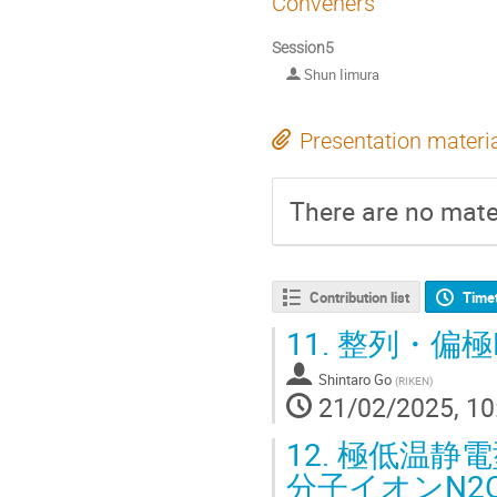
Conveners
Session5
Shun Iimura
Presentation materi
There are no mater
Contribution list
Time
11.
整列・偏極
Shintaro Go
(
RIKEN
)
21/02/2025, 10
12.
極低温静電
分子イオンN2