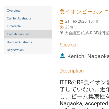
Event
負イオンビームメ
Overview
menu
Call for Abstracts
21 Feb 2025, 16:10
Timetable
20m
大会議室 (仁科RIBF棟2階
Contribution List
Book of Abstracts
Speaker
Registration
Kenichi Nagaok
Description
ITERのRF負イ
了していない。近
し、ビーム集束性
Nagaoka, accep