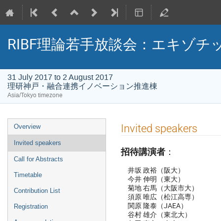
RIBF理論若手放談会：エキゾ
31 July 2017 to 2 August 2017
理研神戸・融合連携イノベーション推進棟
Asia/Tokyo timezone
Event
Invited speakers
Overview
menu
Invited speakers
招待講演者
：
Call for Abstracts
井坂 政裕（阪大）
Timetable
今井 伸明（東大）
菊地 右馬（大阪市大）
Contribution List
須原 唯広（松江高専）
関原 隆泰（JAEA）
Registration
谷村 雄介（東北大）