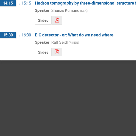
Hadron tomography by three-dimensional structure f
14:15
→
15:15
Speaker
:
Shunzo Kumano
(
KEK
)
Slides
EIC detector - or: What do we need where
15:30
→
16:30
Speaker
:
Ralf Seidl
(
RIKEN
)
Slides