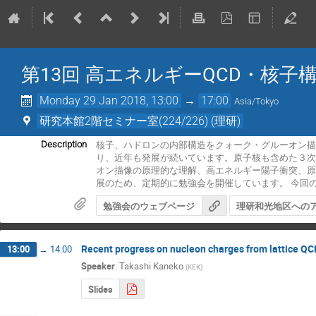
第13回 高エネルギーQCD・核子
Monday 29 Jan 2018, 13:00
→
17:00
Asia/Tokyo
研究本館2階セミナー室(224/226) (理研)
核子、ハドロンの内部構造をクォーク・グルーオン描
Description
り、近年も発展が続いています。原子核も含めた３次
オン描像の原理的な理解、高エネルギー陽子衝突、
展のため、定期的に勉強会を開催しています。 今回
勉強会のウェブページ
理研和光地区への
Recent progress on nucleon charges from lattice QC
13:00
→
14:00
Speaker
:
Takashi Kaneko
(
KEK
)
Slides