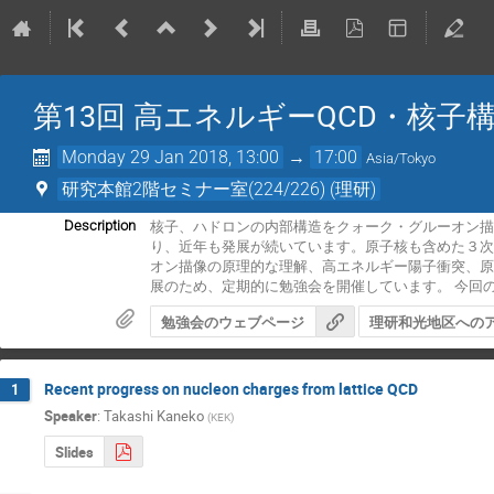
第13回 高エネルギーQCD・核子
Monday 29 Jan 2018, 13:00
→
17:00
Asia/Tokyo
研究本館2階セミナー室(224/226) (理研)
核子、ハドロンの内部構造をクォーク・グルーオン描
Description
り、近年も発展が続いています。原子核も含めた３次
オン描像の原理的な理解、高エネルギー陽子衝突、
展のため、定期的に勉強会を開催しています。 今回
勉強会のウェブページ
理研和光地区への
Recent progress on nucleon charges from lattice QCD
1
Speaker
:
Takashi Kaneko
(
KEK
)
Slides