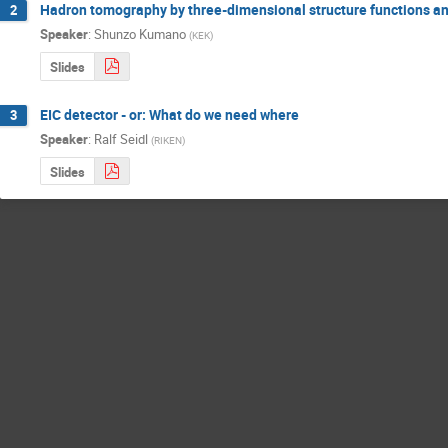
Hadron tomography by three-dimensional structure functions and
2
Speaker
:
Shunzo Kumano
(
KEK
)
Slides
EIC detector - or: What do we need where
3
Speaker
:
Ralf Seidl
(
RIKEN
)
Slides