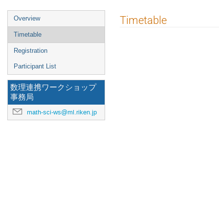
Event
Timetable
Overview
menu
Timetable
Registration
Participant List
数理連携ワークショップ
事務局
math-sci-ws@ml.riken.jp