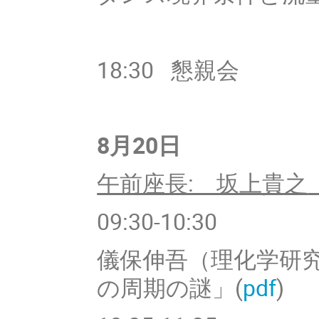
18:30
懇親会
8
月20日
午前座長: 坂上貴之
09:30-10:30
儀保伸吾（理化学研
の周期の謎」(
pdf
)