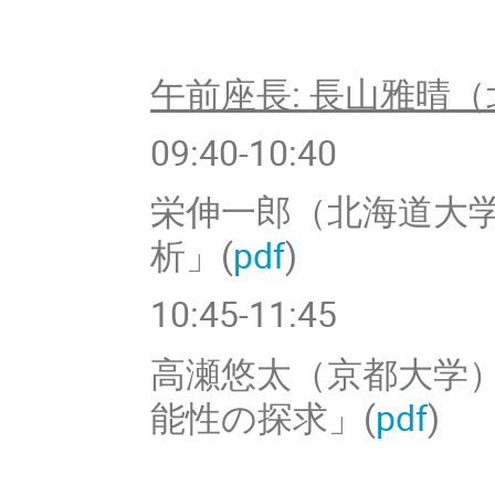
午前座長:
長山雅晴（
09:40-10:40
栄伸一郎（北海道大
析」(
pdf
)
10:45-11:45
高瀬
悠太（京都大学
能性の探求」(
pdf
)