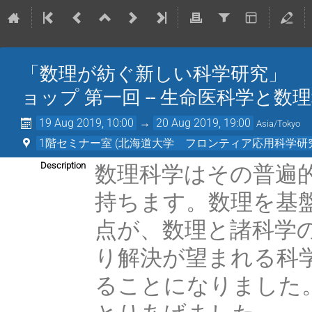
「数理が紡ぐ新しい
ョップ 第一回 -- 生命医科学と数理科
19 Aug 2019, 10:00
→
20 Aug 2019, 19:00
Asia/Tokyo
1階セミナー室 (北海道大学 フロンティア応用科学研
数理科学はその普遍
Description
持ちます。数理を基
点が、数理と諸科学
り解決が望まれる科
ることになりました