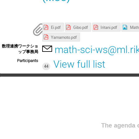
Ei.pdf
Gibo.pdf
Iritani.pdf
Math-
Yamamoto.pdf
数理連携ワークショ
math-sci-ws@ml.rik
ップ事務局
Participants
View full list
44
The agenda o