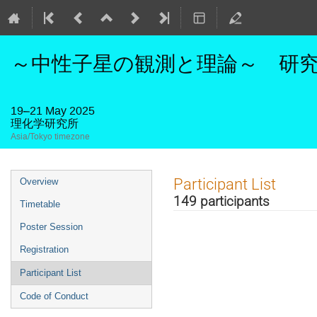
～中性子星の観測と理論～ 研究活
19–21 May 2025
理化学研究所
Asia/Tokyo timezone
Event
Participant List
Overview
menu
149 participants
Timetable
Poster Session
Registration
Participant List
Code of Conduct