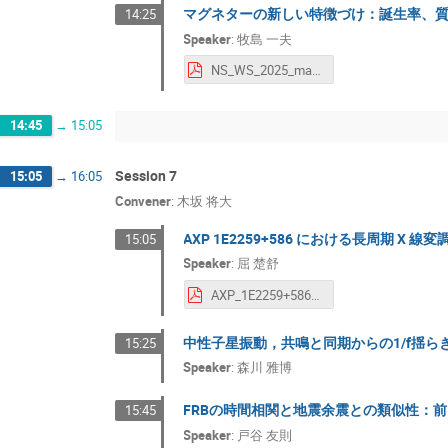
マグネターの新しい特徴づけ：誕生率、
14:25
Speaker
:
牧島 一夫
NS_WS_2025_makishima 牧島一夫.pdf
14:45
→
15:05
Session 7
15:05
→
16:05
Convener
:
木坂 将大
AXP 1E2259+586 における長周期 X 線
15:05
Speaker
:
屈 楚舒
AXP_1E2259+586における長周期X線変調の探索_250520 屈楚舒.pdf
中性子星振動，共鳴と同期からの1/f揺らぎ
15:25
Speaker
:
森川 雅博
FRBの時間相関と地震余震との類似性：
15:45
Speaker
:
戸谷 友則