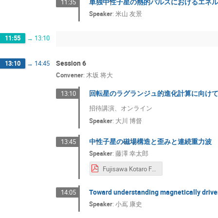
単独中性子星の熱的パルスにおけるエネ
11:35
Speaker
:
米山 友景
11:55
→
13:10
Session 6
13:10
→
14:45
Convener
:
木坂 将大
回転星のラグランジュ的進化計算に向け
13:10
招待講演、オンライン
Speaker
:
大川 博督
中性子星の磁場構造と歪みと連続重力波
13:45
Speaker
:
藤澤 幸太郎
Fujisawa Kotaro Fujisawa.pdf
Toward understanding magnetically drive
14:05
Speaker
:
小嶌 康史