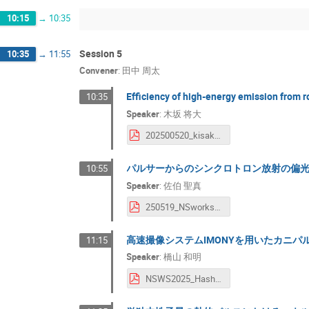
10:15
→
10:35
Session 5
10:35
→
11:55
Convener
:
田中 周太
Efficiency of high-energy emission from 
10:35
Speaker
:
木坂 将大
202500520_kisaka Shota Kisaka.pdf
パルサーからのシンクロトロン放射の偏
10:55
Speaker
:
佐伯 聖真
250519_NSworkshop_slide_saeki Seima Saeki.pdf
高速撮像システムIMONYを用いたカニパ
11:15
Speaker
:
橋山 和明
NSWS2025_Hashiyama_upload Kazuaki Hashiyama.pdf