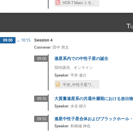
HCR-T.Maru トモユキ マルヤマ.pdf
Tu
Session 4
09:00
→
10:15
Convener
:
田中 周太
連星系内での中性子星の誕生
09:00
招待講演、オンライン
Speaker
:
平井 遼介
平井_中性子星ワークショップ 遼介 平井.pptx
大質量連星系の共通外層期における放出
09:35
Speaker
:
水谷 耕介
連星中性子星合体およびブラックホール・
09:55
Speaker
:
和南城 伸也