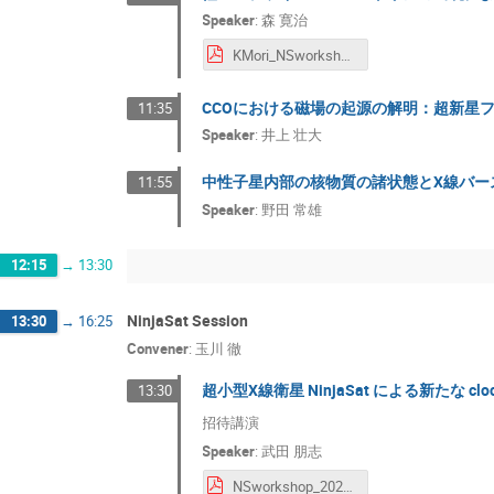
Speaker
:
森 寛治
KMori_NSworkshop Kanji Mori.pdf
CCOにおける磁場の起源の解明：超新星
11:35
Speaker
:
井上 壮大
中性子星内部の核物質の諸状態とX線バー
11:55
Speaker
:
野田 常雄
12:15
→
13:30
NinjaSat Session
13:30
→
16:25
Convener
:
玉川 徹
超小型X線衛星 NinjaSat による新たな clocke
13:30
招待講演
Speaker
:
武田 朋志
NSworkshop_202505_takeda Tomoshi Takeda.pdf