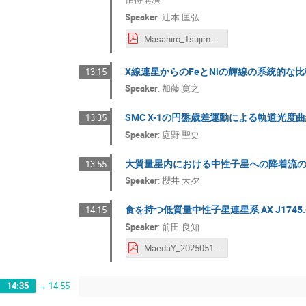
Speaker
:
辻本 匡弘
Masahiro_Tsujimoto Masahiro Tsujimoto.pdf
X線連星からのFeとNiの輝線の系統的な比
13:15
Speaker
:
加藤 寛之
SMC X-1の円盤歳差運動による軌道光度
13:35
Speaker
:
庭野 聖史
大質量星内における中性子星への降着流
13:55
Speaker
:
櫻井 大夕
食を持つ低質量中性子星連星系 AX J1745
14:15
Speaker
:
前田 良知
MaedaY_20250519_RIKEN yoshitomo maeda.pdf
14:35
→
14:55