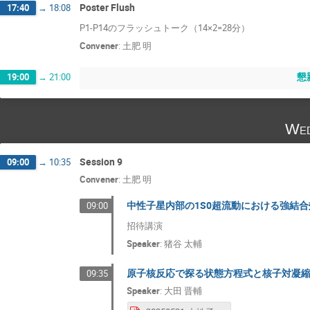
Poster Flush
17:40
→
18:08
P1-P14のフラッシュトーク（14×2=28分）
Convener
:
土肥 明
懇
19:00
→
21:00
Wed
Session 9
09:00
→
10:35
Convener
:
土肥 明
中性子星内部の1S0超流動における強結
09:00
招待講演
Speaker
:
猪谷 太輔
原子核反応で探る状態方程式と核子対凝
09:35
Speaker
:
大田 晋輔