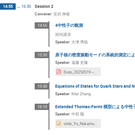
Session 2
14:55
→
16:30
Convener
:
安武 伸俊
4中性子の観測
14:55
招待講演
Speaker
:
大津 秀暁
原子核の密度振動モードの系統的測定に
15:30
Speaker
:
遠藤 史隆
Endo_20250519～中性子星の観測と理論～研究活性化ワークショップ2025提出用 遠藤史隆.pdf
Equations of States for Quark Stars and N
15:50
Speaker
:
Kilar Zhang
Extended Thomas-Fermi 模型
16:10
Speaker
:
中邨 陽
slide_Yo_Nakamura 中邨陽.pptx