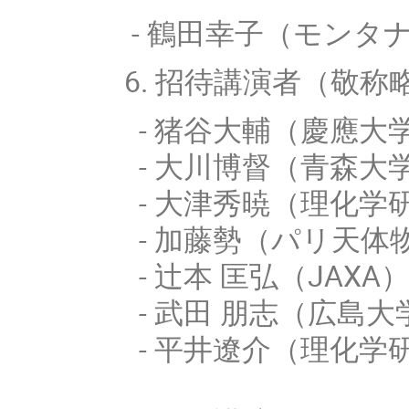
- 鶴田幸子（モンタ
6. 招待講演者（敬
- 猪谷大輔（慶應大
- 大川博督（青森大
- 大津秀暁（理化学
- 加藤勢（パリ天体
- 辻本 匡弘（JAXA
- 武田 朋志（広島大
- 平井遼介（理化学