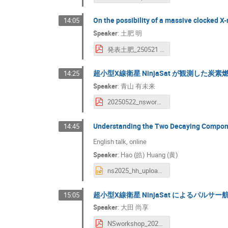
On the possibility of a massive clocked 
14:05
Speaker
:
土肥 明
発表土肥_250521 _share.pdf
超小型X線衛星 NinjaSat が観測した炭素燃
14:25
Speaker
:
青山 有未来
20250522_nsworkshop2025_submit Mi Ra.pdf
Understanding the Two Decaying Compon
14:45
English talk, online
Speaker
:
Hao (皓) Huang (黄)
ns2025_hh_upload Hao Huang.pptx
超小型X線衛星 NinjaSat によるパルサ
15:05
Speaker
:
大田 尚享
NSworkshop_2025_ota Naoyuki Ota.pdf