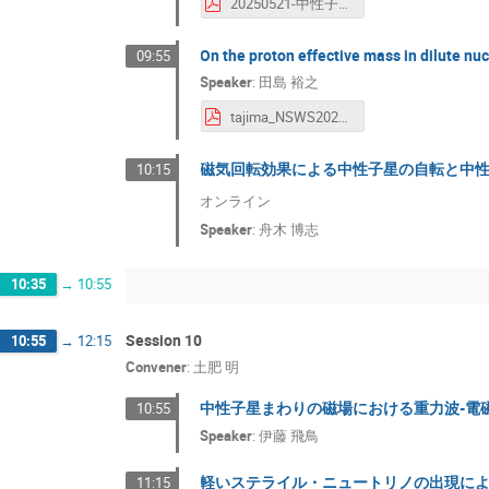
20250521-中性子星の観測と理論-大田.pub Shinsuke OTA.pdf
On the proton effective mass in dilute nu
09:55
Speaker
:
田島 裕之
tajima_NSWS2025 田島裕之.pdf
磁気回転効果による中性子星の自転と中
10:15
オンライン
Speaker
:
舟木 博志
10:35
→
10:55
Session 10
10:55
→
12:15
Convener
:
土肥 明
中性子星まわりの磁場における重力波-電
10:55
Speaker
:
伊藤 飛鳥
軽いステライル・ニュートリノの出現に
11:15