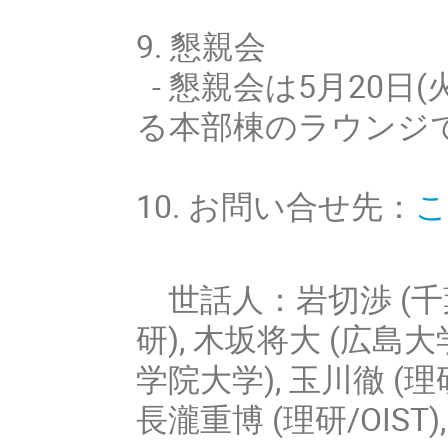
9. 懇親会
- 懇親会は5月20
る本部棟のラウンジ
10. お問い合せ先：
世話人：岩切渉 (千葉
研), 木坂将大 (広島大
学院大学), 玉川徹 (理研
長瀧重博 (理研/OIST