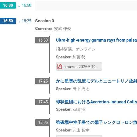
16:30
→
16:50
Session 3
16:50
→
18:25
Convener
:
安武 伸俊
Ultra-high-energy gamma rays from pulsa
16:50
招待講演、オンライン
Speaker
:
加藤 勢
katosei-2025.5.19 勢 加藤.pdf
かに星雲の乱流モデルとニュートリノ放
17:25
Speaker
:
田中 周太
球状星団におけるAccretion-Induced
17:45
Speaker
:
石崎 渉
強磁場中性子星での陽子シンクロトロン
18:05
Speaker
:
丸山 智幸