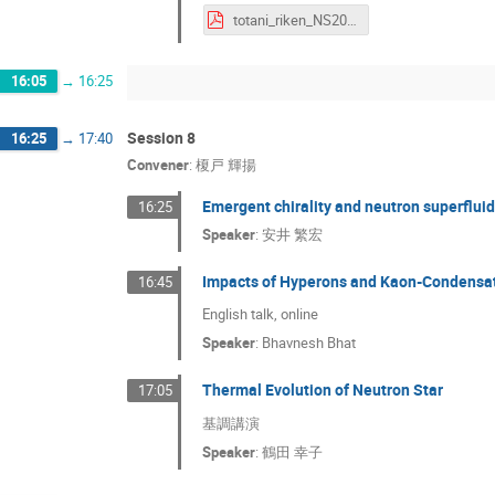
totani_riken_NS2025 戸谷友則.pdf
16:05
→
16:25
Session 8
16:25
→
17:40
Convener
:
榎戸 輝揚
Emergent chirality and neutron superfluid
16:25
Speaker
:
安井 繁宏
Impacts of Hyperons and Kaon-Condensat
16:45
English talk, online
Speaker
:
Bhavnesh Bhat
Thermal Evolution of Neutron Star
17:05
基調講演
Speaker
:
鶴田 幸子