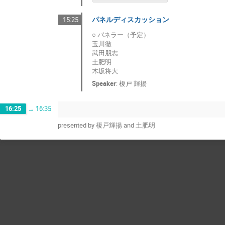
パネルディスカッション
15:25
○ パネラー（予定）
玉川徹
武田朋志
土肥明
木坂将大
Speaker
:
榎戸 輝揚
16:25
→
16:35
presented by 榎戸輝揚 and 土肥明