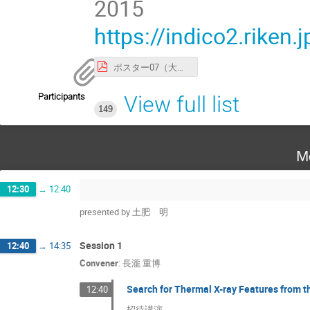
2015
https://indico2.riken
ポスター07（大野） 大野寛.pdf
Participants
View full list
149
M
12:30
→
12:40
presented by 土肥 明
Session 1
12:40
→
14:35
Convener
:
長瀧 重博
Search for Thermal X-ray Features from t
12:40
招待講演