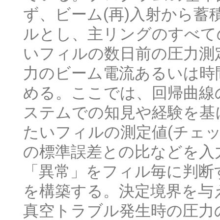
ず、ビーム(再)入射から蓄
ルとし、主リングのすべての
いフィルの数日前の圧力測
力のビーム電流あるいは時
める。ここでは、回帰曲線
ステムでの知見や経験を基
たいフィルの測定値(チェ
の標準誤差との比などを入
「異常」をフィル毎に判断
を構築する。決定境界を与
真空トラブル発生時の圧力