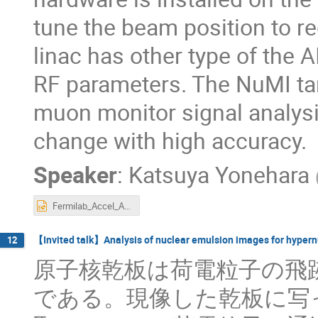
tune the beam position to r
linac has other type of the 
RF parameters. The NuMI ta
muon monitor signal analys
change with high accuracy.
Speaker
:
Katsuya Yonehara
Fermilab_Accel_AI_KYonehara.pptx
【Invited talk】Analysis of nuclear emulsion images for hypern
12
原子核乾板は荷電粒子の飛
である。現像した乾板に写