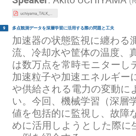
(
R
uchiyama_TALK_20231128.pdf
多点観測データを深層学習に活用する際の問題と工夫
9
加速器の状態監視に纏わる
流、冷却水や筐体の温度、
は数万点を常時モニターし
加速粒子や加速エネルギー
や供給される電力の変動に
い。今回、機械学習（深層
値を包括的に監視し、故障
めに活用しようとした際に