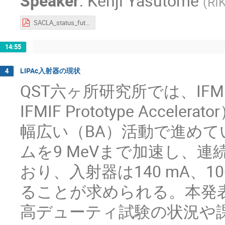
Speaker
:
Kenji Yasutome
(
RI
SACLA_status_future_beam_accelerator_machine_learning_2023.pdf
14:55
LIPAc入射器の現状
4
QST六ヶ所研究所では、IFMIF/
IFMIF Prototype Acc
幅広い（BA）活動で進めている
ムを9 MeVまで加速し、
おり、入射器は140 mA、1
ることが求められる。本発表
高デューティ試験の状況や