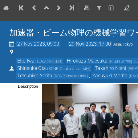
加速器・ビーム物理の機械学習ワー
27 Nov 2023, 09:00
→
29 Nov 2023, 17:00
Asia/Tokyo
EIto Iwai
,
Hirokazu Maesaka
(
JASRI/RIKEN
)
(
RKEN SPring-8 
Shinsuke Ota
,
Takahiro Nishi
(
RCNP, Osaka University
)
(
RIKE
Tetsuhiko Yorita
,
Yasuyuki Morita
(
RCNP, Osaka Univ.
)
(
RNC
Description