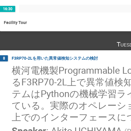
16:30
Facility Tour
Tues
F3RP70-2Lを用いた異常値検知システムの検討
8
横河電機製Programmable L
るF3RP70-2L上で異常
テムはPythonの機械学習ライ
ている。実際のオペレーシ
上でのインターフェースに
Speaker
:
Akito UCHIYAMA