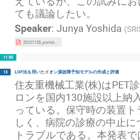
えているが、この試みにお
ても議論したい。
Speaker
:
Junya Yoshida
(
SRI
20231128_yoshida_machine_learning_acc_dist.pdf
11:50
LOF法を用いたイオン源故障予知モデルの作成と評価
13
住友重機械工業(株)はPE
ロンを国内130施設以上
っている。保守時の装置ト
しく、病院の診療の中止に
トラブルである。本発表で