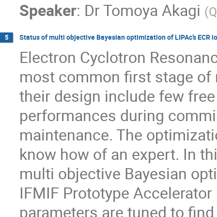
Speaker
:
Dr
Tomoya Akagi
(
Q
Status of multi objective Bayesian optimization of LIPAc’s ECR i
5
Electron Cyclotron Resonanc
most common first stage of 
their design include few fre
performances during commiss
maintenance. The optimizatio
know how of an expert. In thi
multi objective Bayesian opt
IFMIF Prototype Accelerator 
parameters are tuned to find 