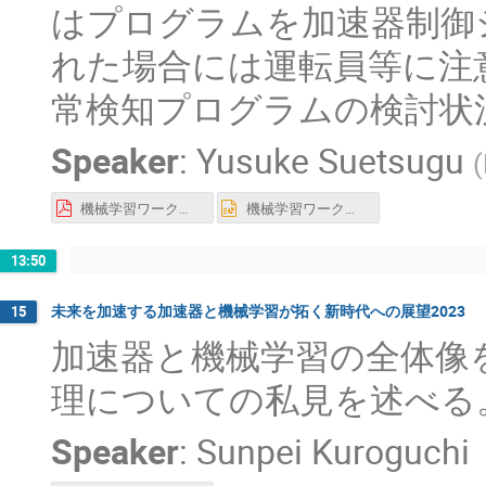
はプログラムを加速器制御
れた場合には運転員等に注
常検知プログラムの検討状
Speaker
:
Yusuke Suetsugu
(
機械学習ワークショップ_末次.pdf
機械学習ワークショップ_末次.pptx
13:50
未来を加速する加速器と機械学習が拓く新時代への展望2023
15
加速器と機械学習の全体像
理についての私見を述べる
Speaker
:
Sunpei Kuroguchi