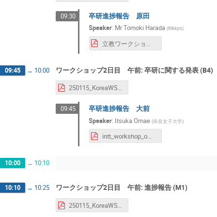
卒研進捗報告 原田
09:30
Speaker
:
Mr
Tomoki Harada
(
Rikkyo
)
立教ワークショップ＿原田.pdf
ワークショップ2日目 午前: 卒研に関する発表 (B4)
09:45
→
10:00
250115_KoreaWSFollowup_Enokizono.pdf
卒研進捗報告 大前
09:45
Speaker
:
Itsuka Omae
(
奈良女子大学
)
intt_workshop_omae.pdf
10:00
→
10:10
ワークショップ2日目 午前: 進捗報告 (M1)
10:10
→
10:25
250115_KoreaWSFollowup_Enokizono.pdf