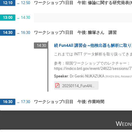
ワークショップ1日目 午前: 修論に関する研究発表(M
12:10
→
12:50
13:00
→
14:30
ワークショップ1日目 午後: 糠塚さん 講習
14:30
→
16:30
続 Fun4All 講習会 ~他検出器も解析に取
14:30
これまでは INTT データ解析を取り扱っ
参考：韓国ワークショップでのレクチャー：
https://indico.bnl.gov/event/24622/sessions
Speaker
:
Dr
Genki NUKAZUKA
(
RIKEN BNL Research
20250114_Fun4All_tutorial.pdf
ワークショップ1日目 午後: 作業時間
16:30
→
17:30
Wedne