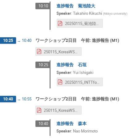
進捗報告 菊池陸大
10:10
Speaker
:
Takahiro Kikuchi
(
Rikkyo university
)
20250115_菊池陸大_INTTフォローワークショップ_進捗.pdf
ワークショップ2日目 午前: 進捗報告 (M1)
10:25
→
10:40
250115_KoreaWSFollowup_Enokizono.pdf
進捗報告 石垣
10:25
Speaker
:
Yui Ishigaki
20250115_INTTfollowup_workshop_ishigaki.pdf
ワークショップ2日目 午前: 進捗報告 (M1)
10:40
→
10:55
250115_KoreaWSFollowup_Enokizono.pdf
進捗報告 森本
10:40
Speaker
:
Nao Morimoto