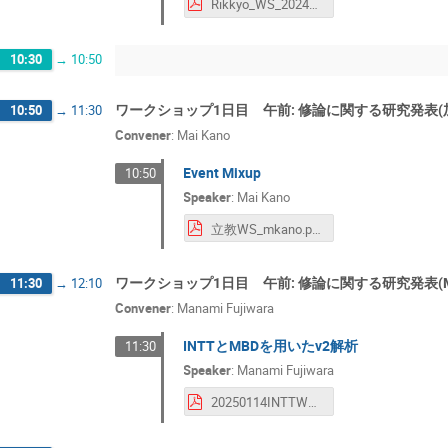
Rikkyo_WS_20240114_tsujibata.pdf
10:30
→
10:50
ワークショップ1日目 午前: 修論に関する研究発表(
10:50
→
11:30
Convener
:
Mai Kano
Event Mixup
10:50
Speaker
:
Mai Kano
立教WS_mkano.pdf
ワークショップ1日目 午前: 修論に関する研究発表(M
11:30
→
12:10
Convener
:
Manami Fujiwara
INTTとMBDを用いたv2解析
11:30
Speaker
:
Manami Fujiwara
20250114INTTWorkshopJP_藤原.pdf