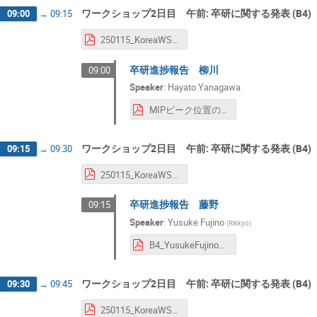
ワークショップ2日目 午前: 卒研に関する発表 (B4)
09:00
→
09:15
250115_KoreaWSFollowup_Enokizono.pdf
卒研進捗報告 柳川
09:00
Speaker
:
Hayato Yanagawa
MIPピーク位置のバイアス電圧依存性についてれん.pdf
ワークショップ2日目 午前: 卒研に関する発表 (B4)
09:15
→
09:30
250115_KoreaWSFollowup_Enokizono.pdf
卒研進捗報告 藤野
09:15
Speaker
:
Yusuke Fujino
(
Rikkyo
)
B4_YusukeFujino_FollowupMeeting.pdf
ワークショップ2日目 午前: 卒研に関する発表 (B4)
09:30
→
09:45
250115_KoreaWSFollowup_Enokizono.pdf