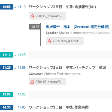
ワークショップ2日目 午前: 進捗報告(M1)
10:55
→
11:10
250115_KoreaWSFollowup_Enokizono.pdf
進捗報告 池本 (Zvertexの測定分解能)
10:55
Speaker
:
Mahiro Ikemoto
(
Nara Women's University
)
20250115_ikemoto_INTTJPws.pdf
11:10
→
11:25
ワークショップ2日目 午前: バッチジョブ 講習
11:25
→
12:55
Convener
:
Akitomo Enokizono
(
RIKEN
)
250115_KoreaWSFollowup_Enokizono.pdf
13:00
→
14:30
ワークショップ2日目 午後: 作業時間
14:30
→
17:00