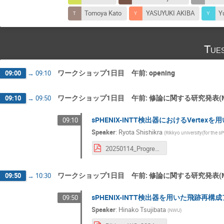
Tomoya Kato
YASUYUKI AKIBA
Yu
Tue
ワークショップ1日目 午前: opening
09:00
→
09:10
ワークショップ1日目 午前: 修論に関する研究発表(M
09:10
→
09:50
sPHENIX-INTT検出器におけるVerte
09:10
Speaker
:
Ryota Shishikra
(
Rikkyo university(for the 
20250114_ProgressReport.pdf
ワークショップ1日目 午前: 修論に関する研究発表(M
09:50
→
10:30
sPHENIX-INTT検出器を用いた飛跡再
09:50
Speaker
:
Hinako Tsujibata
(
NWU
)