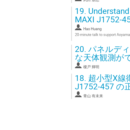
page
19.
Understand
MAXI J1752-4
Hao Huang
20-minute talk to support Aoyama
Go
20.
パネルディ
to
contribution
な天体観測が
page
榎戸 輝明
18.
超小型X線衛星
J1752-457 
青山 有未来