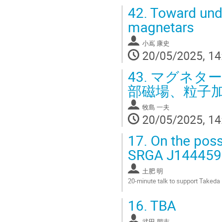
42.
Toward unde
magnetars
小嶌 康史
20/05/2025, 14
43.
マグネター
部磁場、粒子
牧島 一夫
20/05/2025, 14
17.
On the possi
SRGA J144459
土肥 明
20-minute talk to support Takeda
Go
16.
TBA
to
contribution
武田 朋志