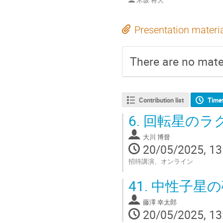
木坂 将大
Presentation materi
There are no mater
Contribution list
Time
6.
回転星のラ
大川 博督
20/05/2025, 13
招待講演、オンライン
Go
41.
中性子星の
to
contribution
藤澤 幸太郎
page
20/05/2025, 13