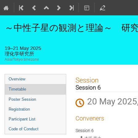
～中性子星の観測と理論～ 研究活
19–21 May 2025
理化学研究所
Asia/Tokyo timezone
Event
Session
Overview
menu
Session 6
Timetable
20 May 2025,
Poster Session
Registration
Conveners
Participant List
Code of Conduct
Session 6