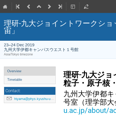
理研-九大ジョイントワークショ
宙」
23–24 Dec 2019
九州大学伊都キャンパスウエスト１号館
Asia/Tokyo timezone
Event
Overview
理研
-
九大ジョ
menu
Timetable
粒子・原子核
九州大学伊都キ
Contact:
hiyama@phys.kyushu-u.ac.jp
号室（理学部
u.ac.jp/about/a