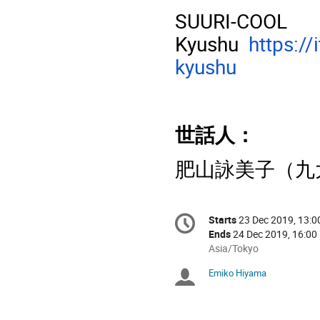
SUURI-COOL
Kyushu
https://
kyushu
世話人：
肥山詠美子（九
Conference
Starts
23 Dec 2019, 13:0
Date/Time
information
Ends
24 Dec 2019, 16:00
All
Asia/Tokyo
times
Emiko Hiyama
Chairpersons
are
in
Asia/Tokyo