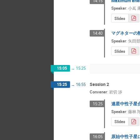
Maximum ener
14:15
Speaker
:
小嶌 
Slides
マグネターの
14:40
Speaker
:
矢田部
Slides
15:05
→
15:25
Session 2
15:25
→
16:55
Convener
:
岩切 渉
連星中性子星
15:25
Speaker
:
藤林 
Slides
原始中性子星
16:05