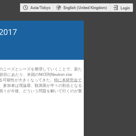
Asia/Tokyo
English (United Kingdom)
Login
017
のニーズとシーズを整理していくことで、新た
、米国のNICER(Neutron star
が打ちあがる可能性が大きくなってきた。
特に本研究会で
、参加者は理論屋、観測屋が半々の割合となる
我々が今後、どういう問題を解いて行くのが重