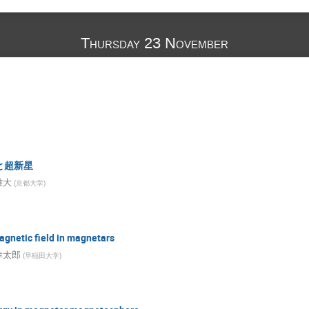
Thursday 23 November
と超新星
雄大
(
京都大学
)
agnetic field in magnetars
幸太郎
(
早稲田大学
)