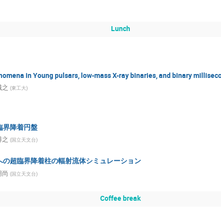
Lunch
omena in Young pulsars, low-mass X-ray binaries, and binary millisec
誠之
(
東工大
)
臨界降着円盤
博之
(
国立天文台
)
への超臨界降着柱の輻射流体シミュレーション
朋尚
(
国立天文台
)
Coffee break