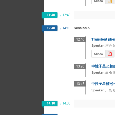
Slides
11:40
→
12:40
Session 6
12:40
→
14:10
Transient phen
12:40
Speaker
:
河合 
Slides
中性子星と超
13:20
Speaker
:
高橋 
中性子星極冠
13:45
Speaker
:
川島 
14:10
→
14:30