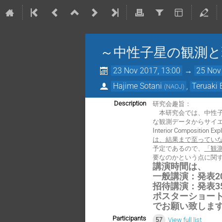
～中性子星の観測と
23 Nov 2017, 13:00
→
25 Nov
Hajime Sotani
,
Teruaki 
(
NAOJ
)
研究会趣旨：
Description
本研究会では、中性子
な観測データからサイエン
Interior Compo
は、結果まで至ってい
予定であるので、
「観
要なのかという点に関
講演時間は、
一般講演：発表20
招待講演：発表35
ポスターショー
でお願い致しま
Participants
57
View full list