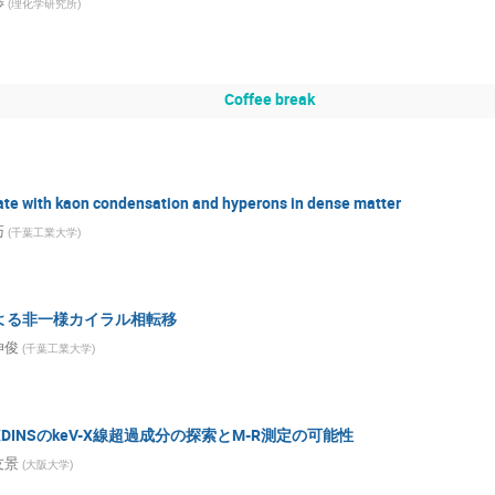
渉
(
理化学研究所
)
Coffee break
ate with kaon condensation and hyperons in dense matter
巧
(
千葉工業大学
)
よる非一様カイラル相転移
伸俊
(
千葉工業大学
)
DINSのkeV-X線超過成分の探索とM-R測定の可能性
友景
(
大阪大学
)