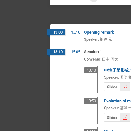
Opening remark
13:00
→
13:10
Speaker
:
祖谷 元
Session 1
13:10
→
15:05
Convener
:
田中 周太
中性子星形成
13:10
Speaker
:
諏訪 
Slides
Evolution of m
13:50
Speaker
:
藤澤 
Slides