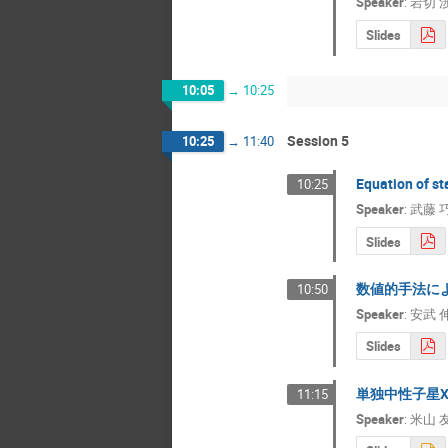
Speaker
:
岩切 
Slides
10:05
→
10:25
Session 5
10:25
→
11:40
Equation of st
10:25
Speaker
:
武藤 
Slides
数値的手法に
10:50
Speaker
:
安武 
Slides
単独中性子星X
11:15
Speaker
:
米山 