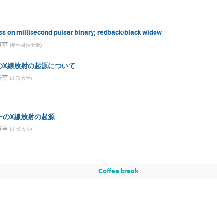
s on millisecond pulsar binary; redback/black widow
順平
(
華中科技大学
)
のX線放射の起源について
晋平
(
山形大学
)
ーのX線放射の起源
瑛里
(
山形大学
)
Coffee break