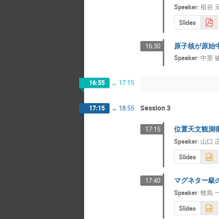
Speaker
:
祖谷 
Slides
原子核が原始
16:30
Speaker
:
中里 
16:55
→
17:15
Session 3
17:15
→
18:55
位置天文観測衛
17:15
Speaker
:
山口 
Slides
マグネター級の強
17:40
Speaker
:
牧島 
Slides