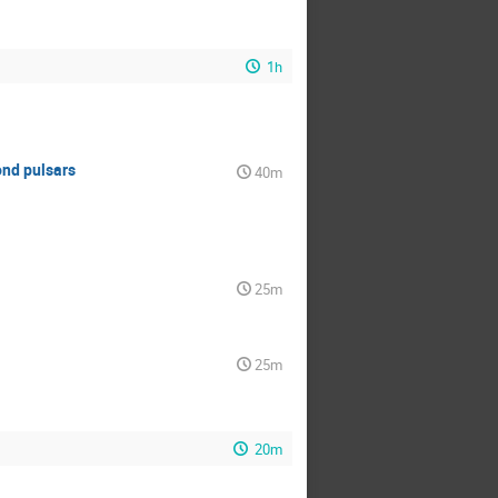
1h
ond pulsars
40m
25m
25m
20m