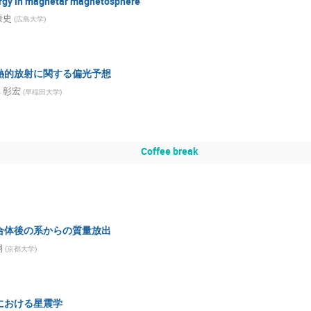
gy in magnetar magnetosphere
康史
(
広島大学
)
熱的放射に関する偏光予想
 彰宏
(
早稲田大学
)
Coffee break
合体後の系からの質量放出
翔
(
京都大学
)
における星震学