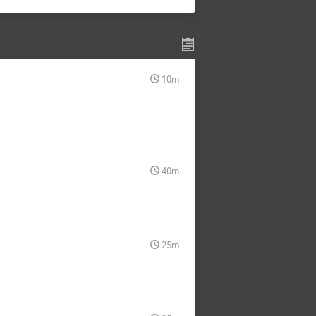
10m
40m
25m