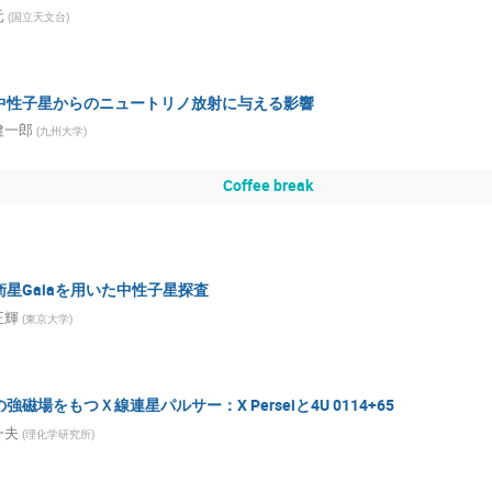
元
(
国立天文台
)
中性子星からのニュートリノ放射に与える影響
健一郎
(
九州大学
)
Coffee break
星Gaiaを用いた中性子星探査
正輝
(
東京大学
)
磁場をもつＸ線連星パルサー：X Perseiと4U 0114+65
一夫
(
理化学研究所
)