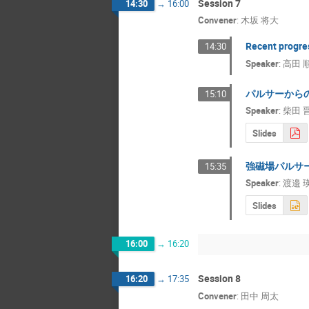
Session 7
14:30
→
16:00
Convener
:
木坂 将大
Recent progres
14:30
Speaker
:
高田 
パルサーから
15:10
Speaker
:
柴田 
Slides
強磁場パルサ
15:35
Speaker
:
渡邉 
Slides
16:00
→
16:20
Session 8
16:20
→
17:35
Convener
:
田中 周太