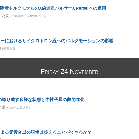
Lamb降着トルクモデルのX線連星パルサーX Perseiへの適用
 史尭
(
立教大学、理化学研究所
)
サーにおけるサイクロトロン線へのバルクモーションの影響
治
(
長野高専
)
Friday 24 November
の織り成す多様な状態と中性子星の熱的進化
常雄
(
久留米工業大学
)
による元素合成の現場は捉えることができるか？