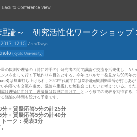
Back to Conference View
理論～ 研究活性化ワークショップ 2
 2017, 12:15
Asia/Tokyo
Enoto
(
Kyoto University
)
星の観測や理論の（特に若手の）研究者の間で議論や交流を活発化し、互い
スを出して行く下地作りを目的とする。今年はパルサー発見から50周年の節目にあたり
sition ExploreR)は無事打ち上げられ、2020年代前半にはX線偏光観測衛星等
ない内容でも交流を進め、議論を重視した勉強会にしたいと考えている。
また
測屋は理論に向けて、理論屋は観測に向けて」
という形での発表を期待する。
する議論の時間も設ける予定です。
分 + 質疑応答5分の計25分
分 + 質疑応答5分の計40分
トトーク：発表3分
す。