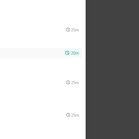
25m
20m
25m
25m