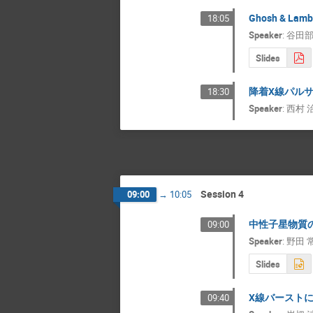
Ghosh & 
18:05
Speaker
:
谷田部
Slides
降着X線パル
18:30
Speaker
:
西村 
Session 4
09:00
→
10:05
中性子星物質
09:00
Speaker
:
野田 
Slides
X線バースト
09:40